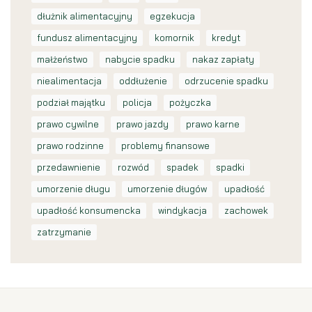
dłużnik alimentacyjny
egzekucja
fundusz alimentacyjny
komornik
kredyt
małżeństwo
nabycie spadku
nakaz zapłaty
niealimentacja
oddłużenie
odrzucenie spadku
podział majątku
policja
pożyczka
prawo cywilne
prawo jazdy
prawo karne
prawo rodzinne
problemy finansowe
przedawnienie
rozwód
spadek
spadki
umorzenie długu
umorzenie długów
upadłość
upadłość konsumencka
windykacja
zachowek
zatrzymanie