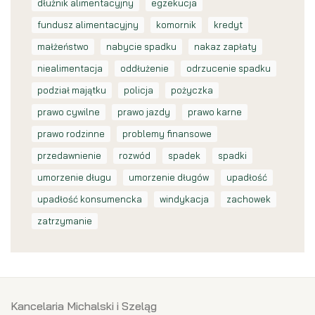
dłużnik alimentacyjny
egzekucja
fundusz alimentacyjny
komornik
kredyt
małżeństwo
nabycie spadku
nakaz zapłaty
niealimentacja
oddłużenie
odrzucenie spadku
podział majątku
policja
pożyczka
prawo cywilne
prawo jazdy
prawo karne
prawo rodzinne
problemy finansowe
przedawnienie
rozwód
spadek
spadki
umorzenie długu
umorzenie długów
upadłość
upadłość konsumencka
windykacja
zachowek
zatrzymanie
Kancelaria Michalski i Szeląg