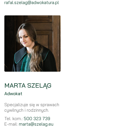
rafal.szelag@adwokatura.pl
MARTA SZELĄG
Adwokat
Specjalizuje się w sprawach
cywilnych i rodzinnych.
Tel. kom.:
500 323 739
E-mail:
marta@szelag.eu