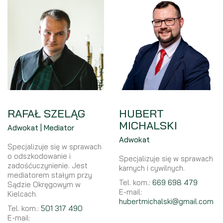
RAFAŁ SZELĄG
HUBERT
MICHALSKI
Adwokat | Mediator
Adwokat
Specjalizuje się w sprawach
o odszkodowanie i
Specjalizuje się w sprawach
zadośćuczynienie. Jest
karnych i cywilnych.
mediatorem stałym przy
Tel. kom.:
669 698 479
Sądzie Okręgowym w
E-mail:
Kielcach.
hubertmichalski@gmail.com
Tel. kom.:
501 317 490
E-mail: