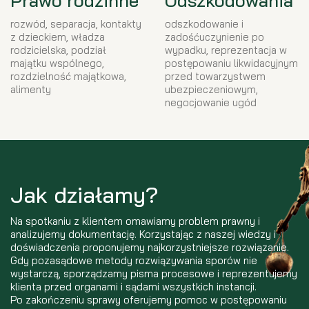
Prawo rodzinne
Odszkodowania
rozwód, separacja, kontakty
odszkodowanie i
z dzieckiem, władza
zadośćuczynienie po
rodzicielska, podział
wypadku, reprezentacja w
majątku wspólnego,
postępowaniu likwidacyjnym
rozdzielność majątkowa,
przed towarzystwem
alimenty
ubezpieczeniowym,
negocjowanie ugód
Jak działamy?
Na spotkaniu z klientem omawiamy problem prawny i
analizujemy dokumentację. Korzystając z naszej wiedzy i
doświadczenia proponujemy najkorzystniejsze rozwiązanie.
Gdy pozasądowe metody rozwiązywania sporów nie
wystarczą, sporządzamy pisma procesowe i reprezentujemy
klienta przed organami i sądami wszystkich instancji.
Po zakończeniu sprawy oferujemy pomoc w postępowaniu