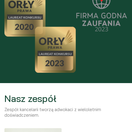
Nasz zespół
Zespół kancelarii tworzą adwokaci z wieloletnim
doświadczeniem.