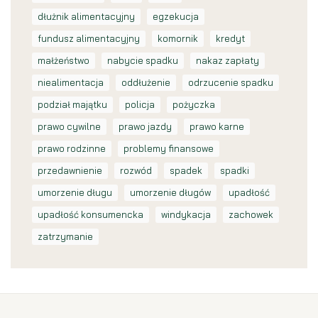
dłużnik alimentacyjny
egzekucja
fundusz alimentacyjny
komornik
kredyt
małżeństwo
nabycie spadku
nakaz zapłaty
niealimentacja
oddłużenie
odrzucenie spadku
podział majątku
policja
pożyczka
prawo cywilne
prawo jazdy
prawo karne
prawo rodzinne
problemy finansowe
przedawnienie
rozwód
spadek
spadki
umorzenie długu
umorzenie długów
upadłość
upadłość konsumencka
windykacja
zachowek
zatrzymanie