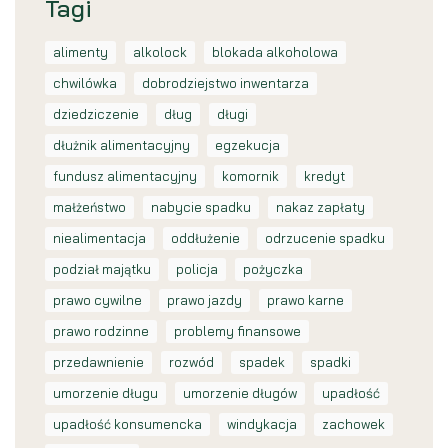
Tagi
alimenty
alkolock
blokada alkoholowa
chwilówka
dobrodziejstwo inwentarza
dziedziczenie
dług
długi
dłużnik alimentacyjny
egzekucja
fundusz alimentacyjny
komornik
kredyt
małżeństwo
nabycie spadku
nakaz zapłaty
niealimentacja
oddłużenie
odrzucenie spadku
podział majątku
policja
pożyczka
prawo cywilne
prawo jazdy
prawo karne
prawo rodzinne
problemy finansowe
przedawnienie
rozwód
spadek
spadki
umorzenie długu
umorzenie długów
upadłość
upadłość konsumencka
windykacja
zachowek